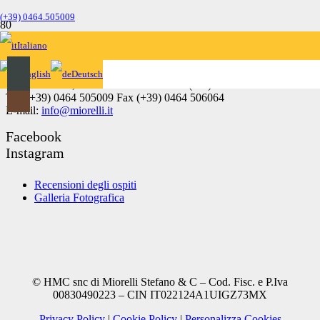
(+39) 0464.505009
Italiano
English
Deutsch
Via della Lova, 10 – 38069 Torbole s/G (TN)
Tel. (+39) 0464 505009 Fax (+39) 0464 506064
E-mail:
info@miorelli.it
Facebook
Instagram
Recensioni degli ospiti
Galleria Fotografica
© HMC snc di Miorelli Stefano & C – Cod. Fisc. e P.Iva
00830490223 – CIN IT022124A1UIGZ73MX
Privacy Policy
|
Cookie Policy
|
Personalizza Cookies